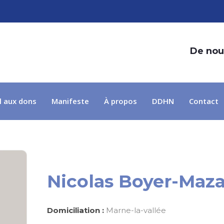
De nou
l aux dons
Manifeste
À propos
DDHN
Contact
Nicolas Boyer-Maz
Domiciliation :
Marne-la-vallée