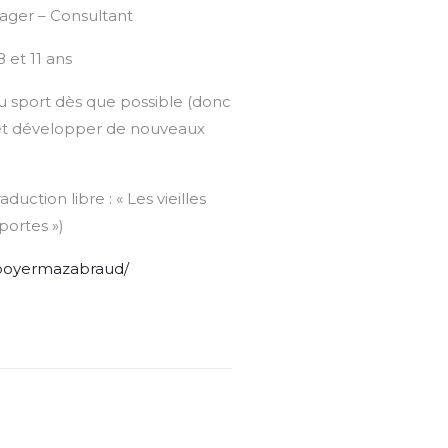
ger – Consultant
 et 11 ans
du sport dès que possible (donc
f et développer de nouveaux
uction libre : « Les vieilles
portes »)
asboyermazabraud/