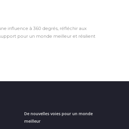
ne influence à 360 degrés, réfléchir aux
support pour un monde meilleur et résilient
De nouvelles voies pour un monde
meilleur